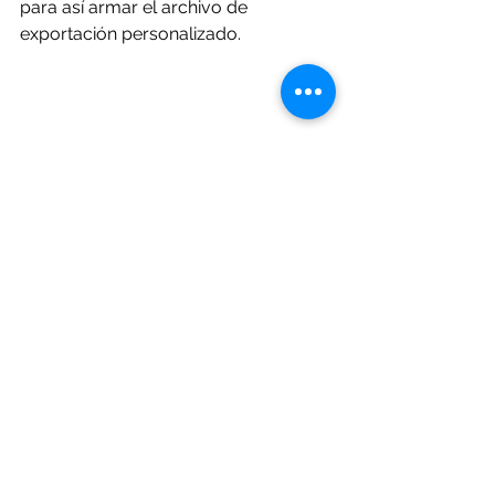
para así armar el archivo de 
exportación personalizado. 
Si desea mas información puede 
enviar un vía email a 
info@agrotools.net
 o por Whatsapp al 
+5491155685280