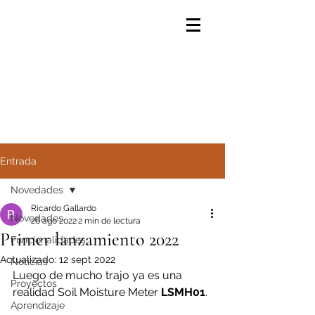
Entrada
Novedades
Ricardo Gallardo
Novedades
26 ago 2022
2 min de lectura
Primer lanzamiento 2022
Funcionalidades
Actualizado:
12 sept 2022
Noticias
Luego de mucho trajo ya es una 
Proyectos
realidad Soil Moisture Meter 
LSMH01
.
Aprendizaje