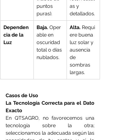
puntos 
as y 
puras).
detallados.
Dependen
Baja.
 Oper
Alta.
 Requi
cia de la 
able en 
ere buena 
Luz
oscuridad 
luz solar y 
total o días 
ausencia 
nublados.
de 
sombras 
largas.
Casos de Uso
La Tecnología Correcta para el Dato 
Exacto
En QTSAGRO, no favorecemos una 
tecnología sobre la otra; 
seleccionamos la adecuada según las 