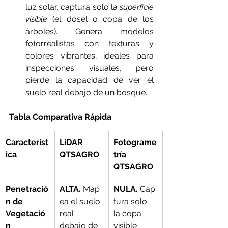
luz solar, captura solo la 
superficie 
visible
 (el dosel o copa de los 
árboles). Genera modelos 
fotorrealistas con texturas y 
colores vibrantes, ideales para 
inspecciones visuales, pero 
pierde la capacidad de ver el 
suelo real debajo de un bosque.
Tabla Comparativa Rápida
Característ
LiDAR 
Fotograme
ica
QTSAGRO
tría 
QTSAGRO
Penetració
ALTA.
 Map
NULA.
 Cap
n de 
ea el suelo 
tura solo 
Vegetació
real 
la copa 
n
debajo de 
visible 