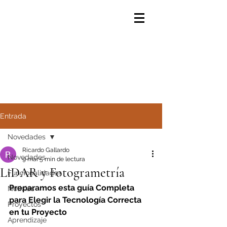
Entrada
Novedades
Ricardo Gallardo
Novedades
9 mar
5 min de lectura
LiDAR y Fotogrametría
Funcionalidades
Preparamos esta guía Completa 
Noticias
para Elegir la Tecnología Correcta 
Proyectos
en tu Proyecto
Aprendizaje