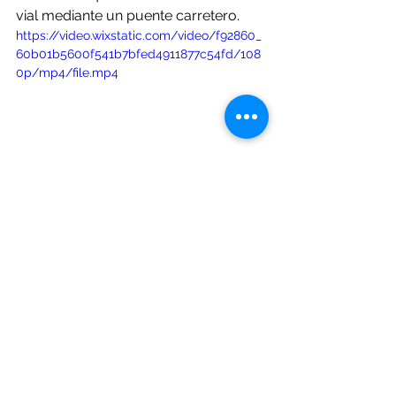
vial mediante un puente carretero.
https://video.wixstatic.com/video/f92860_
60b01b5600f541b7bfed4911877c54fd/108
0p/mp4/file.mp4
El flujo de trabajo de QTSAGRO 
enfocado en Civil, mostrando el 
puente carretero
Analizando la Imagen  (Caso de 
Estudio Puente Carretero):
Este flujo específico para ingeniería 
civil ilustra cómo QTSAGRO 
soluciona desafíos críticos de 
infraestructura: