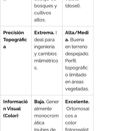
bosques y 
(dosel).
cultivos 
altos.
Precisión 
Extrema.
 I
Alta/Medi
Topográfic
deal para 
a.
 Buena 
a
ingeniería 
en terreno 
y cambios 
despejado. 
milimétrico
Perfil 
s.
topográfic
o limitado 
en áreas 
vegetadas.
Informació
Baja.
 Gener
Excelente.
n Visual 
almente 
 Ortomosai
(Color)
monocrom
cos a 
ática 
color 
(nubes de 
fotorrealist