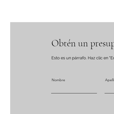
Obtén un presu
Esto es un párrafo. Haz clic en "Ed
Nombre
Apell