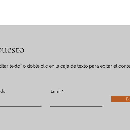
puesto
itar texto" o doble clic en la caja de texto para editar el cont
ido
Email
En