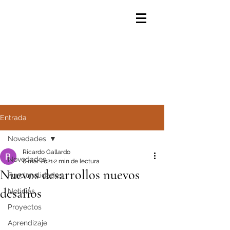
Entrada
Novedades
Ricardo Gallardo
Novedades
6 mar 2021
2 min de lectura
Nuevos desarrollos nuevos
Funcionalidades
desafíos
Noticias
Proyectos
Aprendizaje