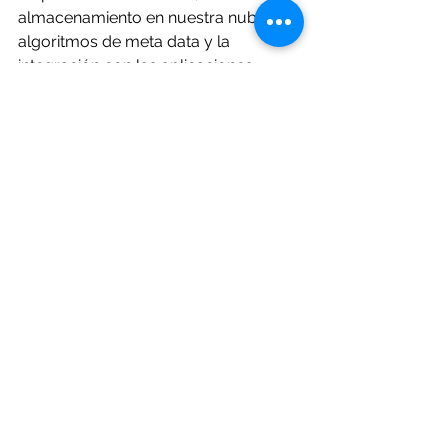
almacenamiento en nuestra nube, 
algoritmos de meta data y la 
integración con las aplicaciones 
actuales.
Trabajaremos en la incorporación de 
imágenes multiespectrales tomadas 
por Dron para así mejorar la 
resolución de la información.
Seguiremos trabajando intensamente 
en la aplicación para que nuestros 
clientes y amigos puedan dar uso e la 
misma al finalizar la etapa de 
desarrollo y testeo.
Si desea mas información puede 
enviar un vía mail a 
info@agrotools.net
 o por wa 
+5491155685280 o +5491155685258