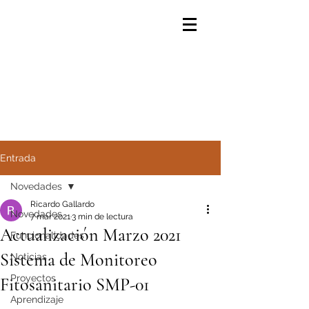
Entrada
Novedades
Ricardo Gallardo
Novedades
7 mar 2021
3 min de lectura
Actualización Marzo 2021
Funcionalidades
Sistema de Monitoreo
Noticias
Proyectos
Fitosanitario SMP-01
Aprendizaje