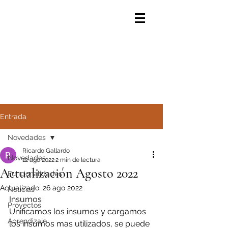
Entrada
Novedades
Ricardo Gallardo
Novedades
12 ago 2022
2 min de lectura
Actualización Agosto 2022
Funcionalidades
Actualizado:
26 ago 2022
Noticias
Insumos
Proyectos
Unificamos los insumos y cargamos 
Aprendizaje
los insumos mas utilizados, se puede 